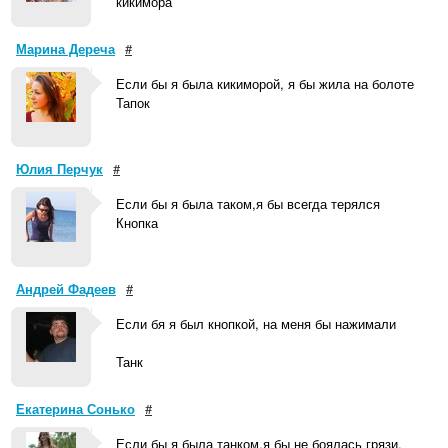
кикимора
Марина Дереча
#
Если бы я была кикиморой, я бы жила на болоте
Тапок
Юлия Перчук
#
Если бы я была таком,я бы всегда терялся
Кнопка
Андрей Фадеев
#
Если бя я был кнопкой, на меня бы нажимали
Танк
Екатерина Сонько
#
Если бы я была танком,я бы не боялась грязи.