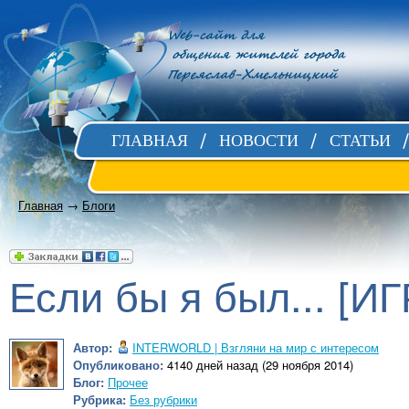
ГЛАВНАЯ
НОВОСТИ
СТАТЬИ
Главная
→
Блоги
Если бы я был... [ИГ
Автор:
INTERWORLD | Взгляни на мир с интересом
Опубликовано:
4140 дней назад (29 ноября 2014)
Блог:
Прочее
Рубрика:
Без рубрики