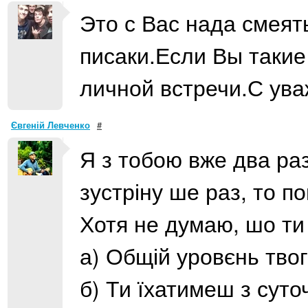
Это с Вас нада смеят
писаки.Если Вы такие
личной встречи.С ув
Євгеній Левченко
#
Я з тобою вже два раз
зустріну ше раз, то п
Хотя не думаю, шо ти
а) Общій уровєнь тво
б) Ти їхатимеш з суто