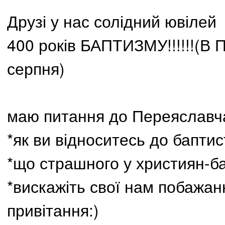
Друзі у нас солідний ювілей
400 років БАПТИЗМУ!!!!!!(В 
серпня)
маю питання до Переяславч
*як ви відноситесь до баптис
*що страшного у християн-ба
*вискажіть свої нам побажанн
привітання:)