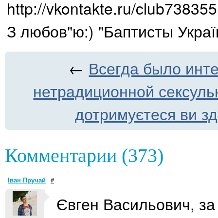
http://vkontakte.ru/club73835
З любов"ю:) "Баптисты Украї
←
Всегда было инте
нетрадиционной сексуль
дотримуєтеся ви зд
Комментарии (373)
Іван Пручай
#
Євген Васильович, за