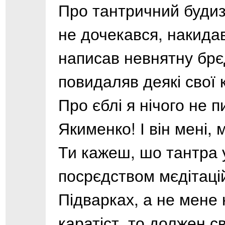
Про тантричний будизм 
не дочекався, накидав
написав невнятну брє
повидаляв деякі свої
Про єблі я нічого не п
Якименко! І він мені, 
Ти кажеш, шо тантра 
посрєдством мєдітацій,
Підварках, а не мене 
каратіст, то должен с