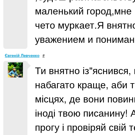
маленький город,мне
чето муркает.Я внятн
уважением и пониман
Євгеній Левченко
#
Ти внятно із"яснився, 
набагато краще, аби т
місцях, де вони повин
іноді твою писанину! А
прогу і провіряй свій 