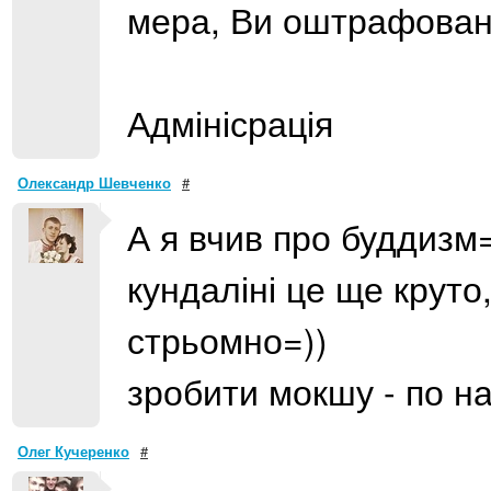
мера, Ви оштрафовані 
Адмінісрація
Олександр Шевченко
#
А я вчив про буддизм=
кундаліні це ще круто
стрьомно=))
зробити мокшу - по н
Олег Кучеренко
#