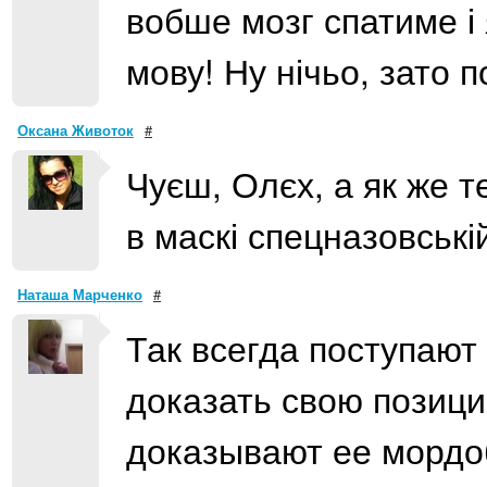
вобше мозг спатиме і
мову! Ну нічьо, зато 
Оксана Животок
#
Чуєш, Олєх, а як же т
в маскі спецназовськ
Наташа Марченко
#
Так всегда поступают
доказать свою позици
доказывают ее мордо