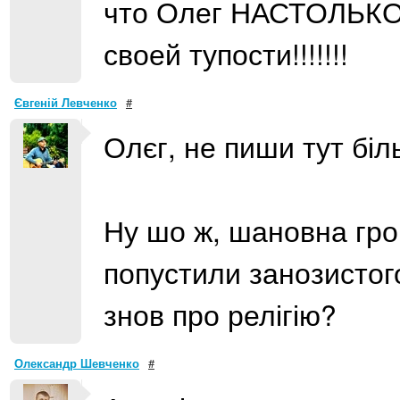
что Олег НАСТОЛЬКО
своей тупости!!!!!!!
Євгеній Левченко
#
Олєг, не пиши тут бі
Ну шо ж, шановна гро
попустили занозистог
знов про релігію?
Олександр Шевченко
#