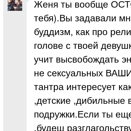
Женя ты вообще ОСТ
тебя).Вы задавали мн
буддизм, как про рели
голове с твоей девуш
учит высвобождать э
не сексуальных ВАШ
тантра интересует ка
,детские ,дибильные 
подружки.Если ты еще
,будеш разглагольств