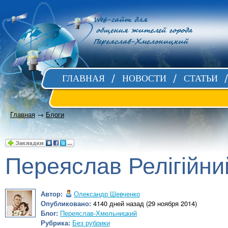
ГЛАВНАЯ
НОВОСТИ
СТАТЬИ
Главная
→
Блоги
Переяслав Релігійни
Автор:
Олександр Шевченко
Опубликовано:
4140 дней назад (29 ноября 2014)
Блог:
Переяслав-Хмельницкий
Рубрика:
Без рубрики