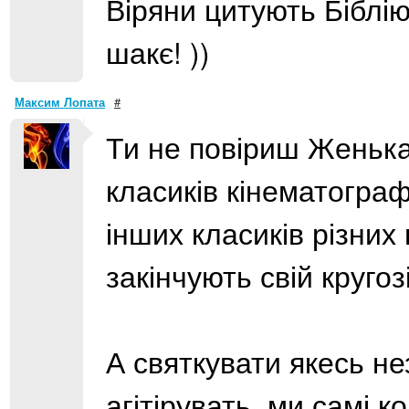
Віряни цитують Біблію,
шакє! ))
Максим Лопата
#
Ти не повіриш Женька
класиків кінематограф
інших класиків різних
закінчують свій кругоз
А святкувати якесь не
агітірувать, ми самі ко