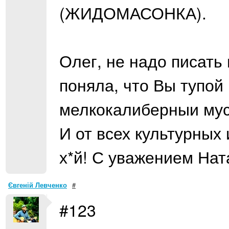
(ЖИДОМАСОНКА).
Олег, не надо писать 
поняла, что Вы тупо
мелкокалиберныи мус
И от всех культурных
х*й! С уважением Нат
Євгеній Левченко
#
#123