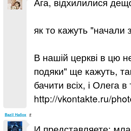
Ага, відхилилися дещо
як то кажуть "начали 
В нашій церкві в цю н
подяки" ще кажуть, та
бачити всіх, і Олега в
http://vkontakte.ru/p
Bazil Набок
#
И представляете: мла